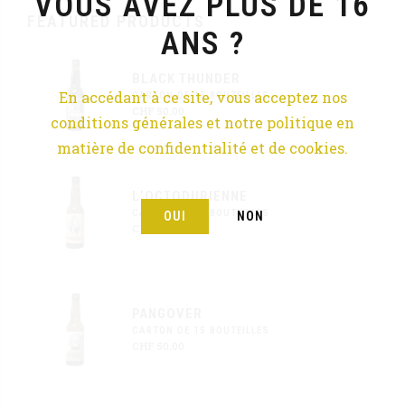
VOUS AVEZ PLUS DE 16
FEATURED PRODUCTS
ANS ?
BLACK THUNDER
En accédant à ce site, vous acceptez nos
CARTON DE 15 BOUTEILLES
CHF
50.00
conditions générales et notre politique en
matière de confidentialité et de cookies.
L’OCTODURIENNE
CARTON DE 15 BOUTEILLES
OUI
NON
CHF
50.00
PANGOVER
CARTON DE 15 BOUTEILLES
CHF
50.00