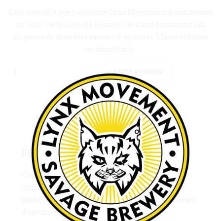
C’est avec elle que l’aventure Lynx Movement a commencé
en 2012. Cette bière de froment de haute fermentation
dispense de discrètes saveurs d’agrumes. Claire et faible
en amertume.
Quantity
Alternative:
AJOUTER AU PANIER
Description
Informations complémentaires
DESCRIPTION
C’est avec elle que l’aventure Lynx Movement a
commencé en 2012. Cette bière de froment de
haute fermentation dispense de discrètes saveurs
d’agrumes. Claire et faible en amertume.