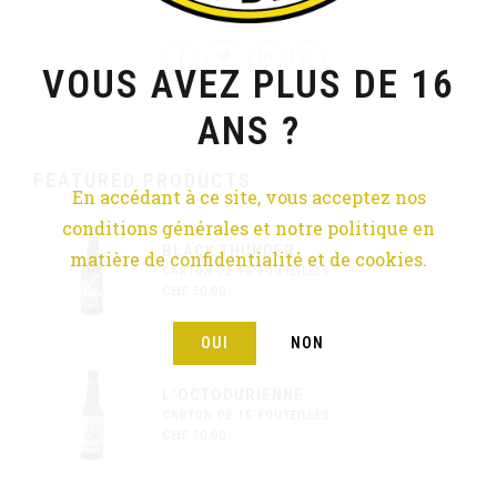
VOUS AVEZ PLUS DE 16
ANS ?
FEATURED PRODUCTS
En accédant à ce site, vous acceptez nos
conditions générales et notre politique en
BLACK THUNDER
matière de confidentialité et de cookies.
CARTON DE 15 BOUTEILLES
CHF
50.00
OUI
NON
L’OCTODURIENNE
CARTON DE 15 BOUTEILLES
CHF
50.00